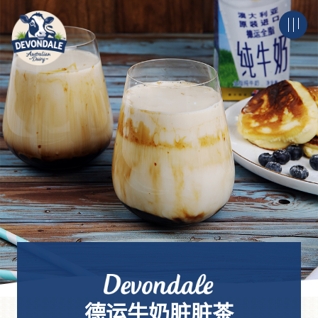
德运牛奶脏脏茶