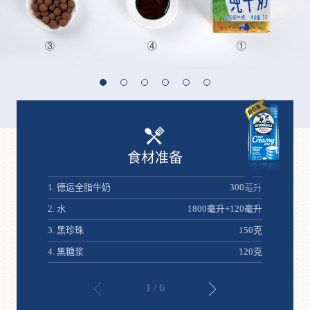
食材准备
德运包装
焕新啦！
1. 德运全脂牛奶
300毫升
将珍珠放
中小火煮
2. 水
1800毫升+120毫升
3. 黑珍珠
150克
4. 黑糖浆
120克
1
/
6