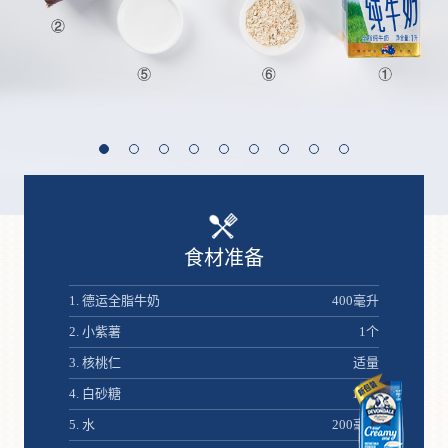
食材准备
1. 德运全脂牛奶
400毫升
锅中放
糖，中
2. 小紫薯
1个
3. 核桃仁
适量
4. 白砂糖
15克
5. 水
200毫升